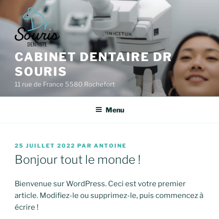
Aller
au
contenu
principal
CABINET DENTAIRE DR
SOURIS
11 rue de France 5580 Rochefort
Menu
PUBLIÉ
25 JUILLET 2022
PAR
ANTOINE
LE
Bonjour tout le monde !
Bienvenue sur WordPress. Ceci est votre premier
article. Modifiez-le ou supprimez-le, puis commencez à
écrire !